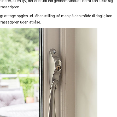
indrer, at en tyv, der er brudt ind gennem vinduet, nemt kan lukke sig
rrassedøren.
gt at tage nøglen ud i åben stilling, så man på den måde til daglig kan
rrassedøren uden at låse.