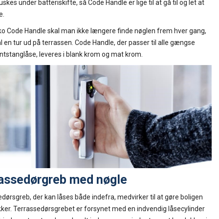
skes under batteriskifte, så Code Handle er lige til at gå til og let at
e.
o Code Handle skal man ikke længere finde nøglen frem hver gang,
 en tur ud på terrassen. Code Handle, der passer til alle gængse
ntstanglåse, leveres i blank krom og mat krom.
assedørgreb med nøgle
dørsgreb, der kan låses både indefra, medvirker til at gøre boligen
ker. Terrassedørsgrebet er forsynet med en indvendig låsecylinder