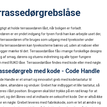
rrassedørgrebslåse
igtigt at holde terrassedøren låst, når boligen er forladt.
døren er en yndet indgang for tyven fordi han kan arbejde uset der,
 terrassedøren ofte bruges som udgang med tyvekoster under
ia terrassedøren kan tyvekosterne bæres ud, uden at naboer eller
gger mærke til det. Terrassedørlåse fås i mange forskellige designs
 af smag, dørens og stuens indretning og alle typer fungere
med RUKO låse. Terrassedørlåse findes med kode eller med nøgle.
assedørgreb med kode - Code Handle
e Handle er et smart og innovativt greb med kodetastatur til
døre, altandøre og vinduer. Grebet har indbygget et lille tastatur, så
eres i låst position. Brugeren skal blot trykke på en rød knap for at
bet, og det åbnes ved at indtaste en sekscifret kode. Der er altså ikke
r en nøgle. Grebet leveres med fabrikskode, som er let at ændre og