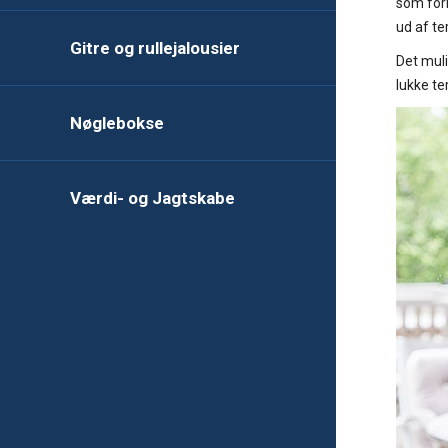
som forh
ud af te
Gitre og rullejalousier
Det muli
lukke te
Nøglebokse
Værdi- og Jagtskabe