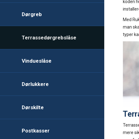
koden hu
installer
Dørgreb
Med Ruk
man skal
typer ka
Terrassedørgrebslåse
Vindueslåse
Dørlukkere
Dørskilte
Terr
Terrasse
Postkasser
mere sik