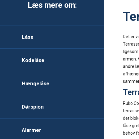
Læs mere om:
Te
Låse
Det er v
Terrasse
ligesom
armen. V
Kodelåse
andre læ
afhængig
sammen 
Hængelåse
Terr
Ruko Cod
Dørspion
terrasse
det blok
låse gre
Alarmer
behov fo