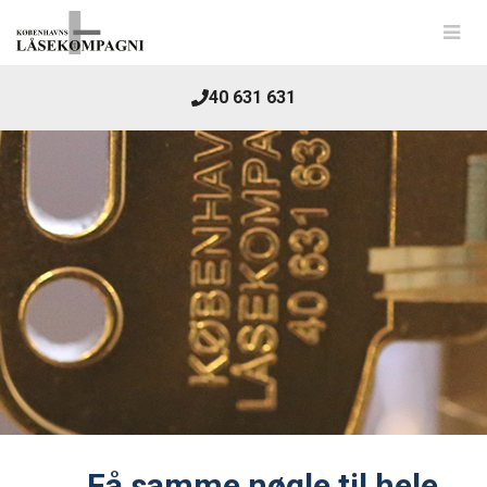
40 631 631
Få samme nøgle til hele